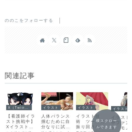
ののこをフォローする
関連記事
X（Twitter）投稿
イラスト
イラスト
イラスト
【看護師イラ
人体バランス
イラスト技
イラスト
横スクロー
スト挑戦中】
掴むために自
術 ツールに
中ファン
Xイラスト連
分なりに試し
振り回されて
ルできます
ト モノ
日投稿。4週
ていること
自由度が下が