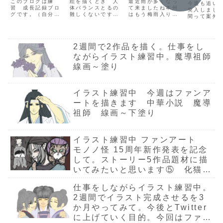
を描きます
このブログは練
絵を描くとき 人
最近雨が多くなっ
今週も追い
目のまとめ。
習 成長記録ブロ
体バランスとるの
った今（笑）
て来ましたね本州
付け 描
突入しまし
グです。（自分の
難しくないです
はもう梅雨入りに
間って案外
二次創作イラ
昔のイラスト
み
ためのメモ的な感
か？私はしばら
なるのでしょう
で短いです
スト。少しル
を見て思う事
じでもあります）
く これが苦手で
か？雨つながりで
進行目標（
プロではない、社
描くのに時間ばか
（笑）ファイルを
ールを変えて
7/10～
会人素人イラスト
りがかかってしま
整理していたら
7/14（15
みました9/17
2週間で2作品を描く。仕事をし
描きの悪戦苦闘の
っていました原因
十年前のファンア
フ 資料集め
～9/23
日々をゆるーい気
は部分的に描いて
ートが出てきたの
ながらイラスト練習中。魔導祖師
～7/20線
持ちで見ていって
しまっていたこと
で日の目を見せた
り （資料
線画～塗り
下さいX連続投稿
これに尽きると思
いな（笑）と思っ
7/21～7/2
私は練習兼 露出
います数年間イラ
てあげてみました
彩 描きこ
を増やす目的で、
ストを描き続けて
モノノ怪より薬売
景もこの辺
8/27からX連日投
自分なりに試して
りさんです今も
こみ）計画
イラスト練習中 今週はファンア
稿をしています...
今のところ上手く
十年前も好きなも
分のため...
いっ...
の...
ートを描きます 中華小説 魔導
祖師 線画～下塗り
イラスト練習中 ファンアート
モノノ怪 15周年新作発表を記念
して。ストーリー5作品題材に描
いてみたいと思います⑤ 化猫
ラフ～線画
仕事をしながらイラスト練習中。
2週間でイラスト完成させるを3
か月やってみて。今後とTwitter
に上げていく目的。今回はファン