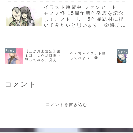
アート モノノ怪と魔導祖師を描
イラスト練習中 ファンアート
いてみます。①ラフ
モノノ怪 15周年新作発表を記念
して。ストーリー5作品題材に描
いてみたいと思います ②海坊主
ラフ 2パターン作成してみた
【三か月上達法】第
今と昔～イラスト晒
１回 １作品目振り
してみよう～③
返ってみる。見えて
きた課題
コメント
コメントを書き込む