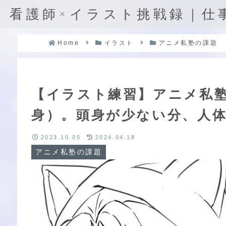
看護師×イラスト挑戦録｜仕
Home
イラスト
アニメ私塾の課題
【イラスト練習】アニメ私
身）。頭身が少ない分、人
2023.10.05
2024.04.18
アニメ私塾の課題