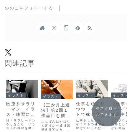
ののこをフォローする
関連記事
イラスト
イラスト
イラスト
イラスト
医療系サラリ
仕事を頑張り
【仕事を
【三か月上達
横スクロー
ーマン イラ
つつ イラス
がらイラ
法】第2回１
スト練習につ
トで稼ぐ目標
練習中】
ルできます
作品目を描き
いて考える
達成のため
間で2作
終えて見えて
日々サラリーマン
仕事をしながら
このブログ
こんばんはやはり
をしながら イラ
に 心掛けて
イラストの練習を
描くを実
護師として
きた課題。そ
と言うか一巡目完
ストの練習を継続
続けていくのはな
がら朝活 
成させてから 集
いること。朝
中。イラ
れに伴う必要
するのはなかなか
かなか 大変です
実践してイ