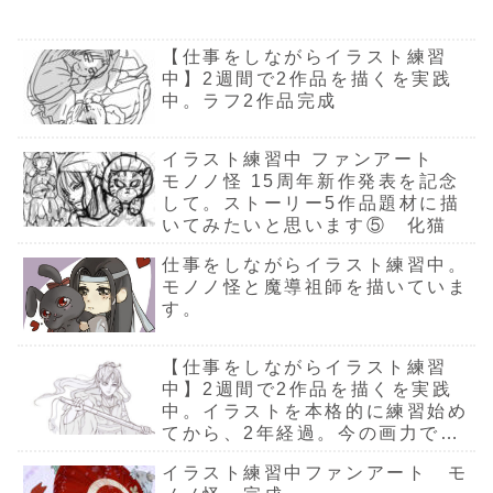
中して練習するに
活とアウトプ
を本格的
苦行ですよね練習
とにかく 時間を
上達への試
な練習をやっ
は かなり時間が
したい 描きた
作る事これが 大
過程を公開
ット
習始めて
空いてしましまし
てみた
い！気持ちはある
変目標は イラス
習記録ブロ
たイラストリメイ
ら、2年
【仕事をしながらイラスト練習
のに・・・ 仕事
トで少額でも稼い
す。今回は
クとか ファンア
過。今の
から解放されたら
でみること自分の
のイラスト
ートは自分の手癖
中】2週間で2作品を描くを実践
疲れている、眠た
描いたものに金額
画力でどの
で2年前
で描いても良いか
中。ラフ2作品完成
いですラフ絵だけ
が付く今の自分に
ける様にな
なって感じですが
ラストを
が増産されていく
とっては かなり
かリメイク
練習はねー観察す
いま 三か月上達
大それた目標です
る事にしま
イクして
る時間が必要だし
法を実行している
が練習するからに
進行計画3/
結構な時間がかか
②ラフ～
イラスト練習中 ファンアート
んですが なかな
は何か目標が欲
3/25（6日間
ります。私一巡
まで
か...
し...
目...
モノノ怪 15周年新作発表を記念
して。ストーリー5作品題材に描
いてみたいと思います⑤ 化猫
仕事をしながらイラスト練習中。
モノノ怪と魔導祖師を描いていま
す。
【仕事をしながらイラスト練習
中】2週間で2作品を描くを実践
中。イラストを本格的に練習始め
てから、2年経過。今の画力で2
年前のイラストをリメイクしてみ
イラスト練習中ファンアート モ
た②ラフ～線画まで