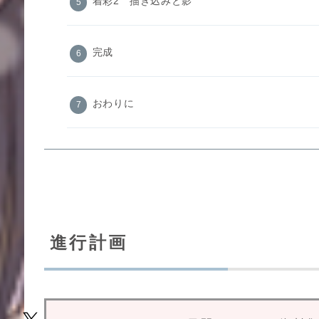
着彩2 描き込みと影
完成
おわりに
進行計画