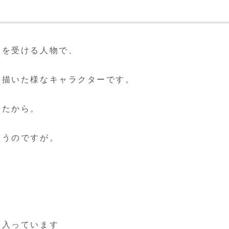
象を受ける人物で、
に描いた様なキャラクターです。
したから。
思うのですが。
に入っています