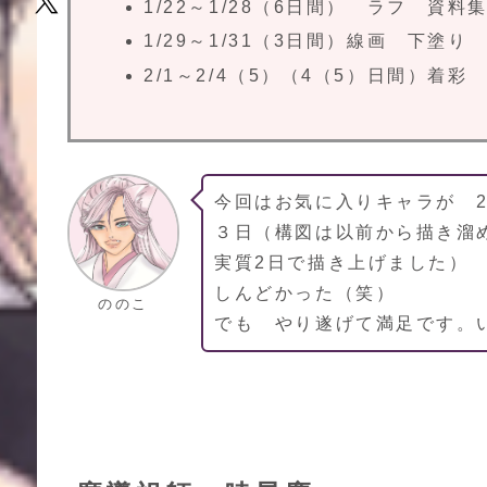
1/22～1/28（6日間） ラフ 資
1/29～1/31（3日間）線画 下塗り
2/1～2/4（5）（4（5）日間）着彩
今回はお気に入りキャラが 
３日（構図は以前から描き溜
実質2日で描き上げました）
しんどかった（笑）
ののこ
でも やり遂げて満足です。