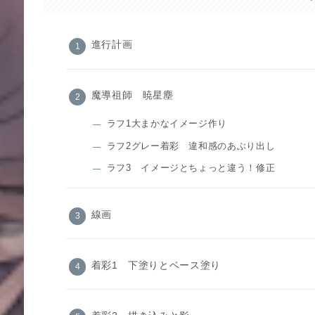
進行計画
魔導祖師 暁星塵
ラフ1大まかなイメージ作り
ラフ2グレー着彩 違和感のあぶり出し
ラフ3 イメージとちょっと違う！修正
線画
着彩1 下塗りとベース塗り