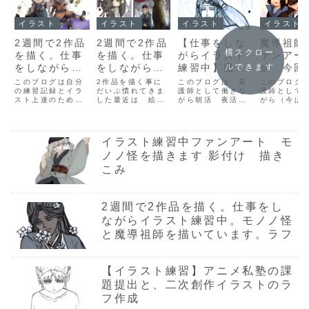
イラスト
イラスト
イラスト
イラスト
2週間で2作品
2週間で2作品
【仕事をしな
魔導祖師i
横スクロー
を描く。仕事
を描く。仕事
がらイラスト
ァンアー
をしながらイ
をしながらイ
練習中】魔導
成 今回
ルできます
ラスト練習
ラスト練習
祖師 藍忘機
ニキャラ
このブログは自分
2作品を描く事に
このブログは 看
このブログ
中。モノノ怪
の練習記録とイラ
中。モノノ怪
だいぶ慣れてきま
ラフ線の整理
護師として働きな
義城3人
護師として
スト上達のための
した最近は 絵を
がら朝活 夜活を
がら（今は
完成
と魔導祖師を
てみまし
試行錯誤過程を公
描いていないと
実践して イラスト
っと本業は
描いていま
開する経過発表ブ
なんだか落ち着か
上達への試行錯誤
です。）朝
ログです今は練習
なくなってきてし
過程を公開する 練
活を実践し
す。2作品目
を兼ねて 2週間
まいましたねこれ
習記録ブログで
スト上達へ
イラスト練習中ファンアート モ
完成！￼
で2作品を描く！
がいいことなの
す。 今週は 順調
錯誤過程を
をやって9月から
か？どうなのかは
ノノ怪を描きます 影付け 描き
に進めていけてい
る練習記録
週1Twitterの投稿
解らないですがと
るなと思います習
です。進行
こみ
をしています2週
りあえず楽しんで
慣化は素晴らしい
近はイラス
間で 2作品を描
いるので 今の私
ですね中華作品
くことが習
く理由私は休職
にとっては良いこ
魔導祖師キャラク
てきたので
中 さいとうなお
となのでしょう進
ター 藍忘機イメ
の間に 2
2週間で2作品を描く。仕事をし
き先生の3...
行計画10/17～...
ージとしては...
描くことに
い...
ながらイラスト練習中。モノノ怪
と魔導祖師を描いています。ラフ
【イラスト練習】アニメ私塾の課
題提出と、二次創作イラストのラ
フ作成