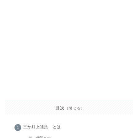
目次
三か月上達法 とは
塗～背景まで