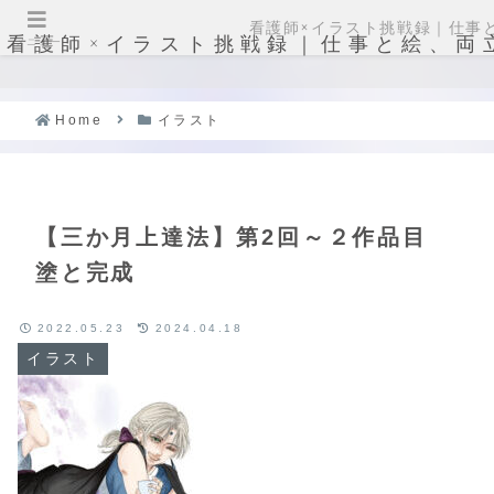
看護師×イラスト挑戦録｜仕事
看護師×イラスト挑戦録｜仕事と絵、両
メニュー
Home
イラスト
【三か月上達法】第2回～２作品目
塗と完成
2022.05.23
2024.04.18
イラスト