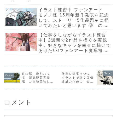
イラスト練習中 ファンアート
モノノ怪 15周年新作発表を記念
して。ストーリー5作品題材に描
いてみたいと思います ③ のっ
ぺらぼう ラフ着彩
【仕事をしながらイラスト練習
中】2週間で2作品を描くを実践
中。好きなキャラを幸せに描いて
あげたい!ファンアート魔導祖
師、義城編 暁星塵と宋嵐 四季
に合わせて遊歴風景描いてみた。
完成 春編
道の駅 絶対ハマ
仕事を頑張りつつ
る 新鮮野菜直売
イラストで稼ぐ目標
場 ご当地美味しい
達成のために 心掛
物
けていること。朝活
とアウトプット
コメント