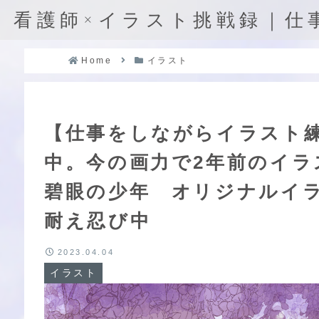
看護師×イラスト挑戦録｜仕
Home
イラスト
【仕事をしながらイラスト練
中。今の画力で2年前のイ
碧眼の少年 オリジナルイ
耐え忍び中
2023.04.04
イラスト