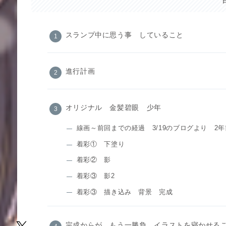
スランプ中に思う事 していること
進行計画
オリジナル 金髪碧眼 少年
線画～前回までの経過 3/19のブログより 2
着彩① 下塗り
着彩② 影
着彩③ 影2
着彩③ 描き込み 背景 完成
完成からが もう一勝負 イラストを寝かせる