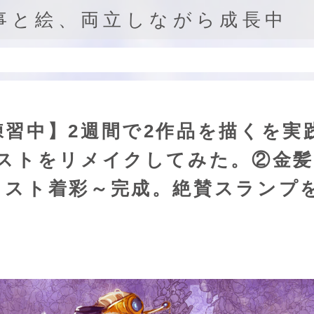
事と絵、両立しながら成長中
習中】2週間で2作品を描くを実
ラストをリメイクしてみた。②金髪
ラスト着彩～完成。絶賛スランプ