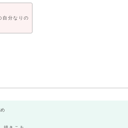
。
の自分なりの
集め
彩 描きこみ