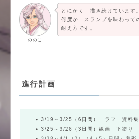
とにかく 描き続けています
何度か スランプを味わって
耐え方です。
ののこ
進行計画
3/19～3/25（6日間） ラフ 資料
3/25～3/28（3日間）線画 下塗り
3/28～4/1（2）（4（5）日間）着