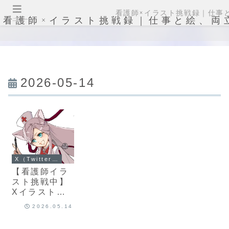
看護師×イラスト挑戦録｜仕事
看護師×イラスト挑戦録｜仕事と絵、両
メニュー
2026-05-14
X（Twitter）投稿
【看護師イラ
スト挑戦中】
Xイラスト連
日投稿。３巡
2026.05.14
目のまとめ
（5週目11/27