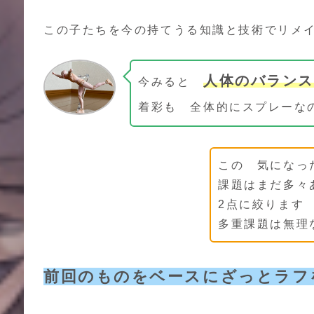
この子たちを今の持てうる知識と技術でリメ
人体のバランス
今みると
着彩も 全体的にスプレー
この 気になっ
課題はまだ多々
2点に絞りま
多重課題は無理
前回のものをベースにざっとラフ