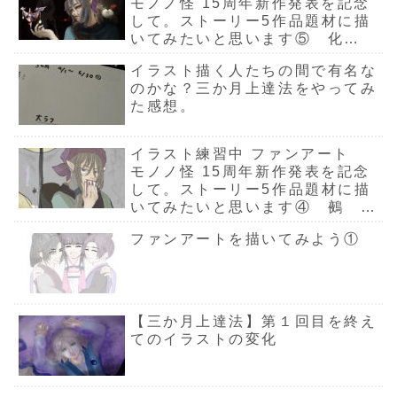
たくさんあってま
モノノ怪 15周年新作発表を記念
は描き続けていま
持ちで見ていって
が 上達し
してみて起こ
暁星塵と
だまだだな～と２
して。ストーリー5作品題材に描
す今回は、X連続
下さいX連続投稿
過程をリア
回目なのに実感し
った変化
嵐 四季
投稿が2か月継続
私は練習兼 露出
ムで見てい
ていますやっぱり
いてみたいと思います⑤ 化
できたのでその経
を増やす目的で、
たら良いな
わせて遊
前回と同じ所が気
猫 完成！
過を書きたいと思
8/27からX連日投
ています進
にかかる（笑）着
景描いて
いますち...
稿をしています...
4/23～4/29
イラスト描く人たちの間で有名な
彩 完成わたし
た。春編
が ...
のかな？三か月上達法をやってみ
ャラクタ
た感想。
スポット
てて。
イラスト練習中 ファンアート
モノノ怪 15周年新作発表を記念
して。ストーリー5作品題材に描
いてみたいと思います④ 鵺 1
影塗り
ファンアートを描いてみよう①
【三か月上達法】第１回目を終え
てのイラストの変化