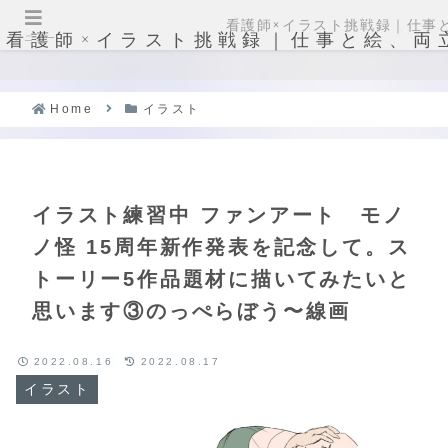
看護師×イラスト挑戦録｜仕事
看護師×イラスト挑戦録｜仕事と絵、両
メニュー
Home
イラスト
イラスト練習中 ファンアート モノ
ノ怪 15周年新作発表を記念して。ス
トーリー5作品題材に描いてみたいと
思います③のっぺらぼう〜線画
2022.08.16
2022.08.17
イラスト