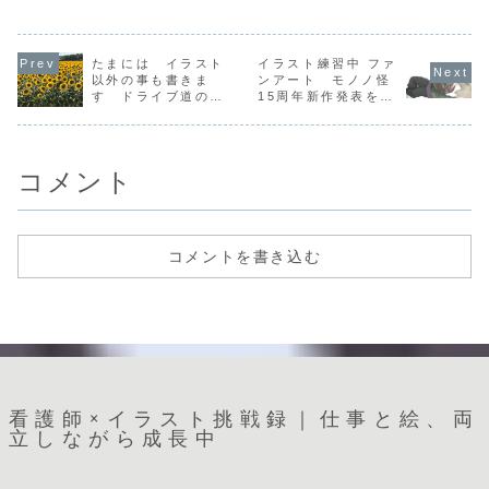
たまには イラスト
イラスト練習中 ファ
以外の事も書きま
ンアート モノノ怪
す ドライブ道の駅
15周年新作発表を記
巡り
念して。ストーリー
5作品題材に描いて
みたいと思います③
のっぺらぼう〜着彩
コメント
コメントを書き込む
看護師×イラスト挑戦録｜仕事と絵、両
立しながら成長中