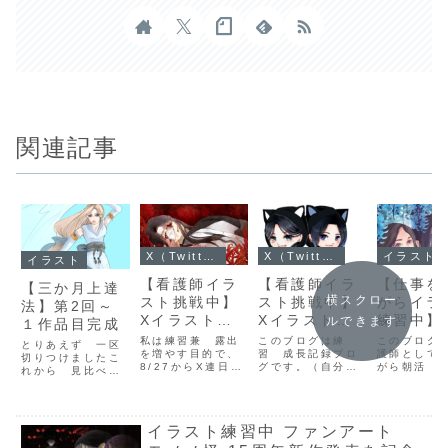
関連記事
X（Twitter）投稿
X（Twitter）投稿
イラスト
イラスト
【看護師イラ
【看護師イラ
【仕事を
【三か月上達
横スクロー
スト挑戦中】
スト挑戦中】
がらイラ
法】第2回～
Xイラスト連
Xイラスト連
練習中】
ルできます
１作品目完成
日投稿。2巡
日投稿。4週
間で2作
私は練習兼 露出
このブログは練
このブログ
とりあえず 一区
目まとめ
を増やす目的で、
目のまとめ。
習 成長記録ブロ
描くを実
護師として
切りつけましたこ
8/27からX連日投
グです。（自分の
がら朝活 
れから 見比べ
（1週目１
二次創作イラ
中。好き
稿をしています。
ためのメモ的な感
実践してイ
て 練習どころを
０/1～
スト。少しル
ャラを幸
１か月間描き続け
じでもあります）
上達への試
絞ります描いてい
て 描く事が習慣
プロではない、社
過程を公開
10/7。）連続
ールを変えて
描いてあ
る最中から 足り
化された様でこれ
会人素人イラスト
習記録ブロ
ないというか か
投稿大変だっ
みました9/17
い!ファ
イラスト練習中 ファンアート
を書いている現在
描きの悪戦苦闘の
す。継続す
け離れている所は
たけど、継続
～9/23
ト魔導
12/8も、イラスト
日々をゆるーい気
で 初心者