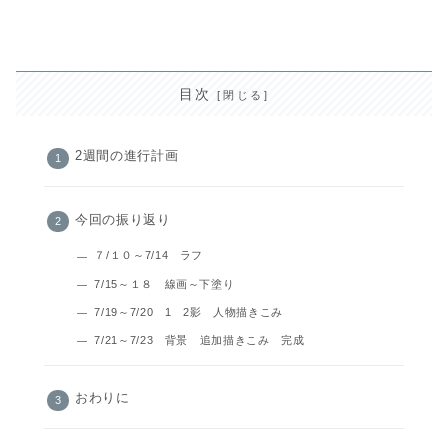
目次
2週間の進行計画
今回の振り返り
７/１０～7/14 ラフ
7/15～１８ 線画～下塗り
7/19～7/20 1 2影 人物描きこみ
7/21～7/23 背景 追加描きこみ 完成
おわりに