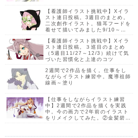
写しました。自分
（4日間） ラ
画目標10/17～
から明日の
のための進行計画
フ 資料集め9/8
10/22（6日
後半戦に入
【看護師イラスト挑戦中】Xイラ
自分の意志を言
～9/10 ...
間）...
たのでまだ
葉...
断...
スト連日投稿。3週目のまとめ。
二次創作イラスト。猫耳フードを
着せて描いてみました9/10～
9/16
【看護師イラスト挑戦中】Xイラ
スト連日投稿。３巡目のまとめ
（5週目11/27～12/3）続けて気
づいた習慣化と上達のコツ
2週間で2作品を描く。仕事をし
ながらイラスト練習中。魔導祖師
線画～塗り
【仕事をしながらイラスト練習
中】2週間で2作品を描くを実践
中。今の画力で2年前のイラスト
をリメイクしてみた。②金髪碧眼
の少年 オリジナルイラスト着彩
～完成。絶賛スランプを耐え忍び
中