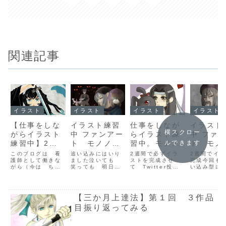
関連記事
イラスト
イラスト
イラスト
イラスト
【仕事をしな
イラスト練習
仕事をしなが
イラスト
横スクロー
がらイラスト
中 ファンアー
らイラスト練
中 ファ
練習中】2週
ト モノノ怪
習中。モノノ
ト モノ
ルできます
間で2作品を
15周年新作発
怪と魔導祖師
15周年
このブログは 看
追い込みにはいり
2週間で必ずイラ
2週間でイ
描くを実践
護師として働きな
表を記念し
ました泣いても
を描いていま
ストを完成させ
表を記念
完成今回も
がら（今は ちょ
笑っても 明日中
て Twitter投稿
い込み型に
中。マンネリ
て。ストーリ
す。
て。スト
っと本業は休憩中
に完成させなくて
を開始,9/25日か
しまいなが
克服のために
ー5作品題材
ー5作品
です。）朝活 夜
はいけないので
ら 2週間で2作品
とか完成し
活を実践してイラ
今 必死に この
を描くとハードル
3日 土曜
ファンアート
に描いてみた
に描いて
スト上達への試行
イラストは何をど
上げてみましたが
急待機な
【三か月上達法】第１回 ３作品
鬼滅の刃 時
いと思います
いと思い
錯誤過程を公開す
こを見せたいか
案外何とか継続で
元々ないも
透無一郎を模
⑤ 化猫 加
④ 鵺 
る練習記録ブログ
考えながら 優先
目振り返ってみる
きています魔導祖
て金曜日に
です。今回は 鬼
度をつけて取り組
師 ミニキャラ完
みました（
写してみた。
筆 塗り込み
滅の刃 霞柱の時
んでおります進行
成させたので載せ
の段階で呼
完成
1 背景
透無一郎くんを模
計画9/4～9/7
たいと思います計
いませんが