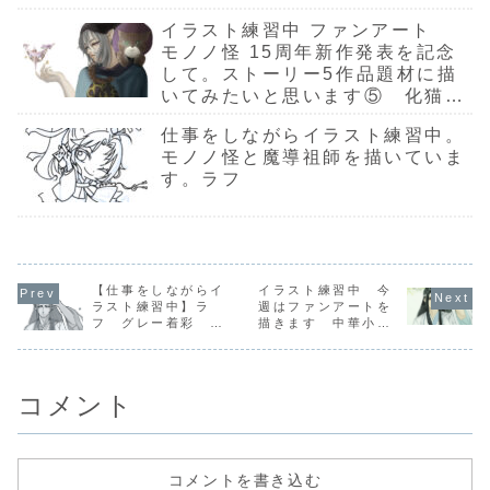
イラスト練習中 ファンアート
モノノ怪 15周年新作発表を記念
して。ストーリー5作品題材に描
いてみたいと思います⑤ 化猫
下塗り～塗り込み
仕事をしながらイラスト練習中。
モノノ怪と魔導祖師を描いていま
す。ラフ
【仕事をしながらイ
イラスト練習中 今
ラスト練習中】ラ
週はファンアートを
フ グレー着彩 線
描きます 中華小
画前の人体バランス
説 魔導祖師 完
整え。ほぼ小話 フ
成！
ァンアートを楽しく
描くために気を配っ
コメント
ている事
コメントを書き込む