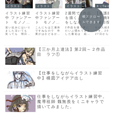
イラスト
イラスト
イラスト
X（Twitte
イラスト練習
イラスト練習
2週間で2作品
【看護師
横スクロー
中 ファンアー
中ファンアー
を描く。仕事
スト挑戦
ト モノノ怪
ト モノノ怪
をしながらイ
X連日投
ルできます
15周年新作発
を描きます 線
ラスト練習
３巡目の
追い込みにはいり
こんにちは三連休
2作品を描く事に
社会人絵師
表を記念し
ました泣いても
画～下塗りま
ですねなので 作
中。モノノ怪
だいぶ慣れてきま
め（３週
です。202
笑っても 明日中
業がはかどるか
した最近は 絵を
27日からX
て。ストーリ
で
と魔導祖師を
11/12～
に完成させなくて
な？と思っていた
描いていないと
日投稿に挑
ー5作品題材
描いていま
11/18
はいけないので
のですが案外そう
なんだか落ち着か
おり、始め
今 必死に この
でもなかった
なくなってきてし
フリーの身
に描いてみた
す。2作品目
が活動や
イラストは何をど
（笑）はじめにま
まいましたねこれ
い切ってこ
【三か月上達法】第2回～２作品
いと思います
完成！￼
の原動力
こを見せたいか
ず初めに 私はイ
がいいことなの
をスタート
⑤ 化猫 加
る 時間
考えながら 優先
ラストの練習と作
目 ラフ①
か？どうなのかは
た。どうや
度をつけて取り組
品増産のために2
解らないですがと
習慣が身に
筆 塗り込み
り方
んでおります進行
週間でイラストを
りあえず楽しんで
ようで、今
1 背景
計画9/4～9/7
完成させる！とい
いるので 今の私
（２０２５
（4日間） ラ
う 自分なりのチ
にとっては良いこ
点）週1回
フ 資料集め9/8
ャレンジをしてい
となのでしょう進
を続けてい
【仕事をしながらイラスト練習
～9/10 ...
ますなぜ2週間か
行計画10/17～...
今回は、「好
という...
中】構図アイデア出し
仕事をしながらイラスト練習中。
魔導祖師 魏無羨をミニキャラで
描いてみました。