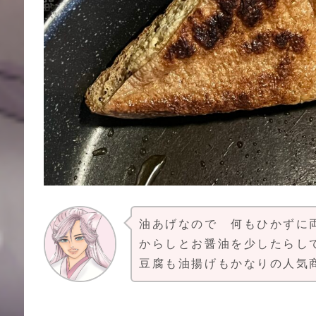
油あげなので 何もひかずに
からしとお醤油を少したらし
豆腐も油揚げもかなりの人気