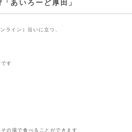
狩「あいろーど厚田」
ロンライン）沿いに立つ、
いです
をその場で食べることができます