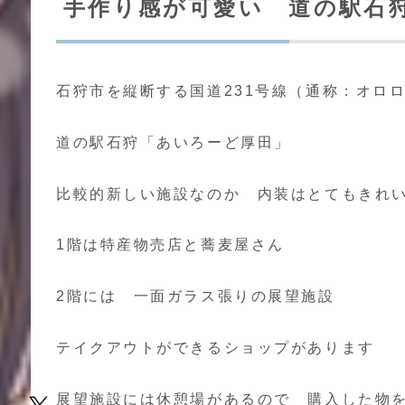
手作り感が可愛い 道の駅石
石狩市を縦断する国道231号線（通称：オロ
道の駅石狩「あいろーど厚田」
比較的新しい施設なのか 内装はとてもきれ
1階は特産物売店と蕎麦屋さん
2階には 一面ガラス張りの展望施設
テイクアウトができるショップがあります
展望施設には休憩場があるので 購入した物