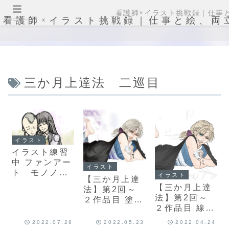
看護師×イラスト挑戦録｜仕事
看護師×イラスト挑戦録｜仕事と絵、両
メニュー
三か月上達法 二巡目
イラスト
イラスト練習
中 ファンアー
イラスト
ト モノノ怪
イラスト
【三か月上達
15周年新作発
【三か月上達
法】第2回～
表を記念し
法】第2回～
２作品目 塗と
て。ストーリ
２作品目 線画
完成
ー5作品題材
～下塗り
に描いてみた
2022.07.28
2022.05.23
2022.04.24