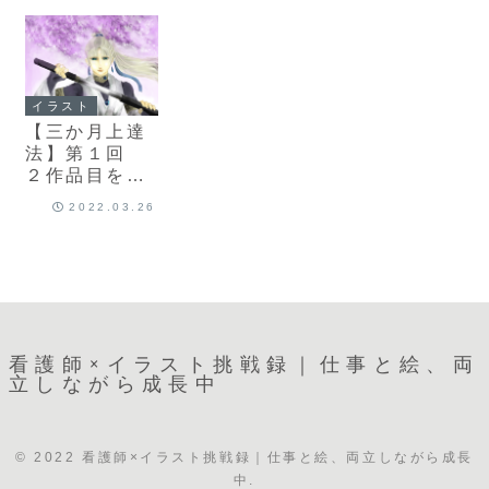
いと思いま
す ②海坊主
ラフ 2パタ
ーン作成して
みた
イラスト
【三か月上達
法】第１回
２作品目を終
えて。出来栄
2022.03.26
えを課題を振
り返ってみる
看護師×イラスト挑戦録｜仕事と絵、両
立しながら成長中
© 2022 看護師×イラスト挑戦録｜仕事と絵、両立しながら成長
中.